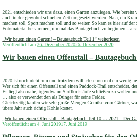
2021 entschieden wir uns dazu, einen Garten anzulegen. Wie bereits 
auch in der gewohnt schnellen Zeit umgesetzt werden. Naja, ein Kran
machen soll, Sport machen soll und so weiter. So kam es hier auf der 
Fotomaterial beisammen, um mal das Bautagebuch zu beginnen – also
„Wir bauen einen Garten! – Bautagebuch Teil 1“
weiterlesen
Veröffentlicht am
26. Dezember 2020
26. Dezember 2020
Wir bauen einen Offenstall – Bautagebuch
2020 ist noch nicht rum und trotzdem will ich schon mal ein wenig in
Wer sich für einen Offenstall und einen Paddock-Trail entscheidet, der
Es liegt also nahe, irgendwann Stoffkreisläufe schließen zu wollen u
… also er verwendet den als Dünger für seine Felder.
Gleichzeitig kaufen wir sehr große Mengen Gemüse vom Gärtner, was
übers Jahr auch richtig Kohle kostet.
„Wir bauen einen Offenstall – Bautagebuch Teil 10 … 2021 – Der Ga
Veröffentlicht am
4. Juni 2019
17. Juni 2019