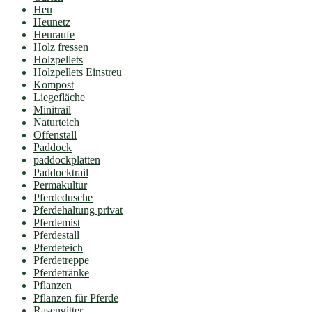
Heu
Heunetz
Heuraufe
Holz fressen
Holzpellets
Holzpellets Einstreu
Kompost
Liegefläche
Minitrail
Naturteich
Offenstall
Paddock
paddockplatten
Paddocktrail
Permakultur
Pferdedusche
Pferdehaltung privat
Pferdemist
Pferdestall
Pferdeteich
Pferdetreppe
Pferdetränke
Pflanzen
Pflanzen für Pferde
Rasengitter