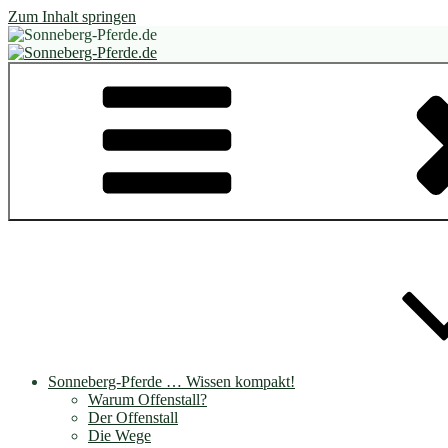
Zum Inhalt springen
Sonneberg-Pferde.de
Pferde im Offenstall, auf dem Paddock-Trail, auf dem Mini-Trail
Sonneberg-Pferde … Wissen kompakt!
Warum Offenstall?
Der Offenstall
Die Wege