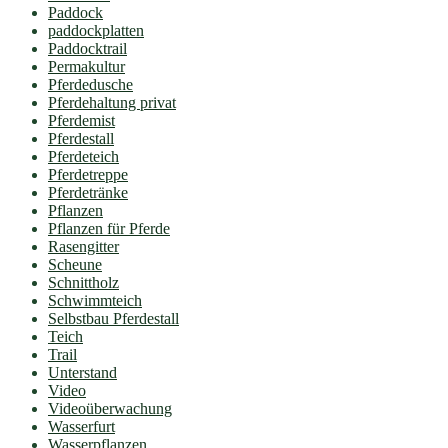
Paddock
paddockplatten
Paddocktrail
Permakultur
Pferdedusche
Pferdehaltung privat
Pferdemist
Pferdestall
Pferdeteich
Pferdetreppe
Pferdetränke
Pflanzen
Pflanzen für Pferde
Rasengitter
Scheune
Schnittholz
Schwimmteich
Selbstbau Pferdestall
Teich
Trail
Unterstand
Video
Videoüberwachung
Wasserfurt
Wasserpflanzen