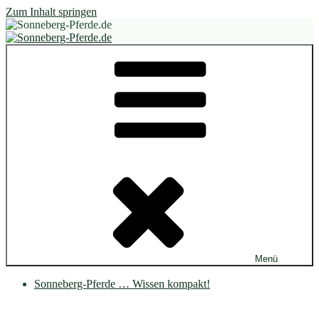
Zum Inhalt springen
Sonneberg-Pferde.de
Pferde im Offenstall, auf dem Paddock-Trail, auf dem Mini-Trail
Menü
Sonneberg-Pferde … Wissen kompakt!