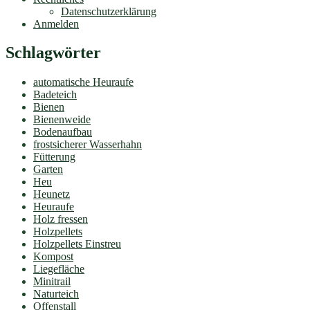
Datenschutzerklärung
Anmelden
Schlagwörter
automatische Heuraufe
Badeteich
Bienen
Bienenweide
Bodenaufbau
frostsicherer Wasserhahn
Fütterung
Garten
Heu
Heunetz
Heuraufe
Holz fressen
Holzpellets
Holzpellets Einstreu
Kompost
Liegefläche
Minitrail
Naturteich
Offenstall